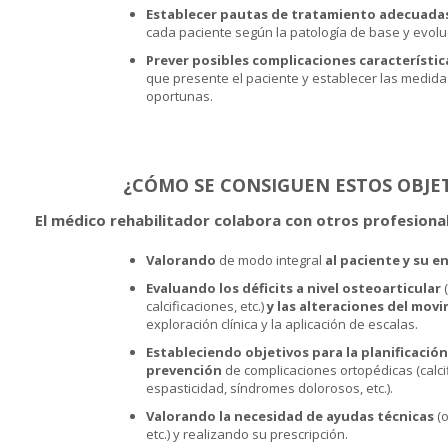
Establecer pautas de tratamiento adecuadas 
cada paciente según la patología de base y evolu
Prever posibles complicaciones característic
que presente el paciente y establecer las medid
oportunas.
¿CÓMO SE CONSIGUEN ESTOS OBJE
El médico rehabilitador colabora con otros profesiona
Valorando
de modo integral
al paciente y su 
Evaluando los déficits a nivel osteoarticular
(
calcificaciones, etc.)
y las alteraciones del mov
exploración clínica y la aplicación de escalas.
Estableciendo objetivos para la planificació
prevención
de complicaciones ortopédicas (calcif
espasticidad, síndromes dolorosos, etc.).
Valorando la necesidad de ayudas técnicas
(o
etc.) y realizando su prescripción.