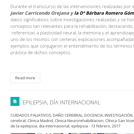
Durante el transcurso de las intervenciones realizadas por 
Javier Carricondo Orejana y
la
Dª Bárbara Romero Góm
datos significativos sobre investigaciones realizadas y se hi
conceptos tan relevantes para la rehabilitación, destacando
referencias a plasticidad neural, la memoria y el aprendizaj
uno de los mismos con certeras explicaciones acompañada
ejemplos que conjugaron el entendimiento de los términos te
práctica de dichos conceptos.
Read more
EPILEPSIA, DÍA INTERNACIONAL
CUIDADOS PALIATIVOS
,
DAÑO CEREBRAL
,
DOCENCIA
,
INVESTIGACIÓN
cerebral
,
Clinica Madrid
,
Clinica Neurorehabilitacion
,
Clínica San Vice
de la epilepsia
,
dia internacional
,
epilepsia
-
13 febrero, 2017