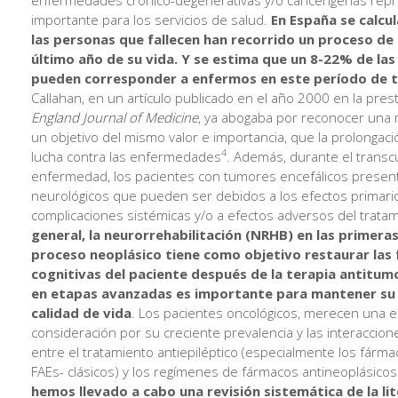
importante para los servicios de salud.
En España se calcu
las personas que fallecen han recorrido un proceso de 
último año de su vida. Y se estima que un 8-22% de las
pueden corresponder a enfermos en este período de 
Callahan, en un artículo publicado en el año 2000 en la prest
England Journal of Medicine
, ya abogaba por reconocer una
un objetivo del mismo valor e importancia, que la prolongació
4
lucha contra las enfermedades
. Además, durante el transc
enfermedad, los pacientes con tumores encefálicos present
neurológicos que pueden ser debidos a los efectos primario
complicaciones sistémicas y/o a efectos adversos del trata
general, la neurorrehabilitación (NRHB) en las primera
proceso neoplásico tiene como objetivo restaurar las 
cognitivas del paciente después de la terapia antitum
en etapas avanzadas es importante para mantener su
calidad de vida
. Los pacientes oncológicos, merecen una e
consideración por su creciente prevalencia y las interaccio
entre el tratamiento antiepiléptico (especialmente los fármac
FAEs- clásicos) y los regímenes de fármacos antineoplásicos
hemos llevado a cabo una revisión sistemática de la li