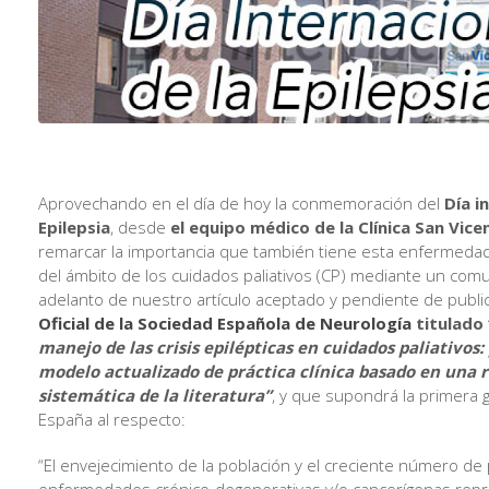
Aprovechando en el día de hoy la conmemoración del
Día i
Epilepsia
, desde
el equipo médico de la Clínica San Vice
remarcar la importancia que también tiene esta enfermedad
del ámbito de los cuidados paliativos (CP) mediante un com
adelanto de nuestro artículo aceptado y pendiente de public
Oficial de la Sociedad Española de Neurología
titulado 
manejo de las crisis epilépticas en cuidados paliativos
modelo actualizado de práctica clínica basado en una r
sistemática de la literatura”
, y que supondrá la primera 
España al respecto:
“El envejecimiento de la población y el creciente número d
enfermedades crónico-degenerativas y/o cancerígenas rep