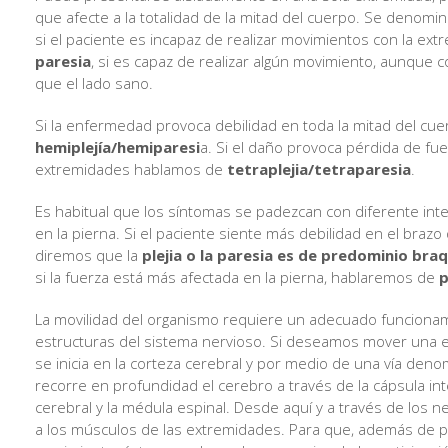
que afecte a la totalidad de la mitad del cuerpo. Se denomi
si el paciente es incapaz de realizar movimientos con la ext
paresia
, si es capaz de realizar algún movimiento, aunque
que el lado sano.
Si la enfermedad provoca debilidad en toda la mitad del cu
hemiplejía/hemiparesi
a. Si el daño provoca pérdida de fue
extremidades hablamos de
tetraplejia/tetraparesia
.
Es habitual que los síntomas se padezcan con diferente int
en la pierna. Si el paciente siente más debilidad en el brazo
diremos que la
plejia o la paresia es de predominio braq
si la fuerza está más afectada en la pierna, hablaremos de
p
La movilidad del organismo requiere un adecuado funciona
estructuras del sistema nervioso. Si deseamos mover una e
se inicia en la corteza cerebral y por medio de una vía deno
recorre en profundidad el cerebro a través de la cápsula int
cerebral y la médula espinal. Desde aquí y a través de los ner
a los músculos de las extremidades. Para que, además de p