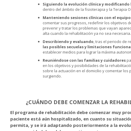
Siguiendo la evolución clínica y modificando
dentro del ámbito de la fisioterapia y la Terapia 
Manteniendo sesiones clínicas con el equipo
comentar sus progresos, redefinir los objetivos de
prevenir y tratar los problemas que vayan aparec
alta cuando la rehabilitación ya no sea necesaria
Describiendo y evaluando
, tras el periodo de
las posibles secuelas y limitaciones funciona
establecer medios para lograr la máxima autonom
Reuniéndose con las familias y cuidadores
pa
en los objetivos y posibilidades de la rehabilitació
sobre la actuación en el domicilio y comentar lo
surgiendo.
¿CUÁNDO DEBE COMENZAR LA REHABI
El programa de rehabilitación debe comenzar muy pron
paciente está aún hospitalizado, en cuanto su situació
permita, y se irá adaptando posteriormente a la evolu