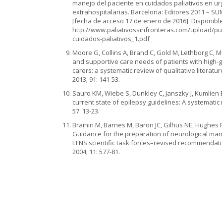
manejo del paciente en cuidados paliativos en u
extrahospitalarias. Barcelona: Editores 2011 – SU
[fecha de acceso 17 de enero de 2016]. Disponibl
http://www.paliativossinfronteras.com/upload/p
cuidados-paliativos_1.pdf
Moore G, Collins A, Brand C, Gold M, Lethborg C, Mu
and supportive care needs of patients with high-
carers: a systematic review of qualitative literatu
2013; 91: 141-53.
Sauro KM, Wiebe S, Dunkley C, Janszky J, Kumlien E
current state of epilepsy guidelines: A systematic 
57: 13-23.
Brainin M, Barnes M, Baron JC, Gilhus NE, Hughes R,
Guidance for the preparation of neurological ma
EFNS scientific task forces–revised recommendatio
2004; 11: 577-81.