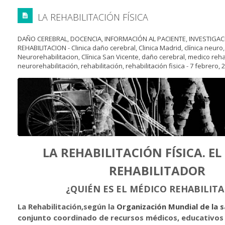
LA REHABILITACIÓN FÍSICA
DAÑO CEREBRAL
,
DOCENCIA
,
INFORMACIÓN AL PACIENTE
,
INVESTIGAC
REHABILITACION
-
Clinica daño cerebral
,
Clinica Madrid
,
clínica neuro
Neurorehabilitacion
,
Clínica San Vicente
,
daño cerebral
,
medico reha
neurorehabilitación
,
rehabilitación
,
rehabilitación fisica
-
7 febrero, 
LA REHABILITACIÓN FÍSICA. E
REHABILITADOR
¿QUIÉN ES EL MÉDICO REHABILIT
La Rehabilitación,según la
Organización Mundial de la 
conjunto coordinado de recursos médicos, educativos 