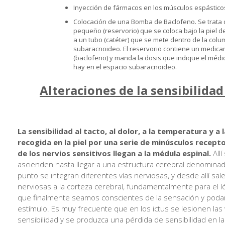
Inyección de fármacos en los músculos espásticos 
Colocación de una Bomba de Baclofeno. Se trata 
pequeño (reservorio) que se coloca bajo la piel 
a un tubo (catéter) que se mete dentro de la colu
subaracnoideo. El reservorio contiene un medica
(baclofeno) y manda la dosis que indique el médic
hay en el espacio subaracnoideo.
Alteraciones de la sensibilida
La sensibilidad al tacto, al dolor, a la temperatura y a 
recogida en la piel por una serie de minúsculos recept
de los nervios sensitivos llegan a la médula espinal.
Allí
ascienden hasta llegar a una estructura cerebral denominad
punto se integran diferentes vías nerviosas, y desde allí sa
nerviosas a la corteza cerebral, fundamentalmente para el ló
que finalmente seamos conscientes de la sensación y podam
estímulo. Es muy frecuente que en los ictus se lesionen las 
sensibilidad y se produzca una pérdida de sensibilidad en la