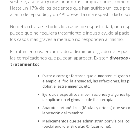
vestirse, asearse) y ocasionar otras complicaciones, como d
Hasta un 17% de los pacientes que han sufrido un ictus pr
al año del episodio, y un 4% presenta una espasticidad disc
No deben tratarse todos los casos de espasticidad; una espa
puede que no requiera tratamiento e incluso ayude al pacie
los casos más graves a menudo no responden al mismo.
El tratamiento va encaminado a disminuir el grado de espast
las complicaciones que puedan aparecer. Existen
diversas
tratamiento:
Evitar o corregir factores que aumenten el grado 
ejemplo: el frío, la ansiedad, las infecciones, los 
dolor, el estreñimiento, etc.
Ejercicios específicos, movilizaciones y algunos t
se aplican en el gimnasio de fisioterapia.
Aparatos ortopédicos (férulas y ortesis) que se c
laposición del miembro.
Medicamentos que se administran por vía oral co
(baclofeno) o el Sirdalud © (tizanidina).