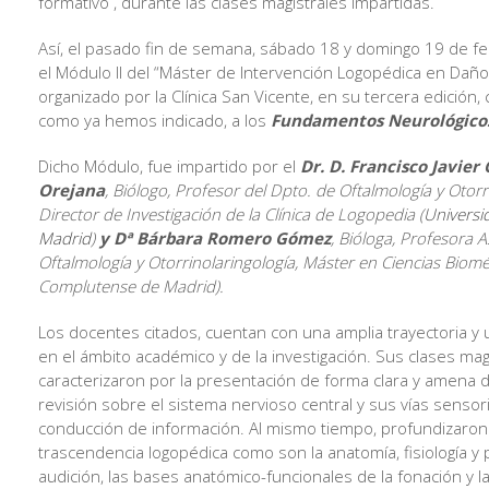
formativo , durante las clases magistrales impartidas.
Así, el pasado fin de semana, sábado 18 y domingo 19 de fe
el Módulo II del “Máster de Intervención Logopédica en Daño
organizado por la Clínica San Vicente, en su tercera edición,
como ya hemos indicado, a los
Fundamentos Neurológicos
Dicho Módulo, fue impartido por el
Dr. D. Francisco Javier
Orejana
, Biólogo, Profesor del Dpto. de Oftalmología y Otorr
Director de Investigación de la Clínica de Logopedia (
Universi
Madrid
)
y Dª Bárbara Romero Gómez
, Bióloga, Profesora 
Oftalmología y Otorrinolaringología, Máster en Ciencias Biom
Complutense de Madrid).
Los docentes citados, cuentan con una amplia trayectoria y 
en el ámbito académico y de la investigación. Sus clases mag
caracterizaron por la presentación de forma clara y amena 
revisión sobre el sistema nervioso central y sus vías sensor
conducción de información. Al mismo tiempo, profundizaro
trascendencia logopédica como son la anatomía, fisiología y p
audición, las bases anatómico-funcionales de la fonación y l