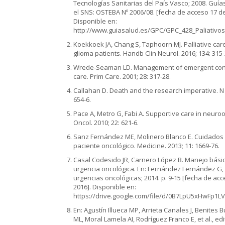
Tecnologías Sanitarias del País Vasco; 2008. Guías
el SNS: OSTEBA Nº 2006/08. [fecha de acceso 17 d
Disponible en:
http://www.guiasalud.es/GPC/GPC_428_Paliativo
Koekkoek JA, Chang S, Taphoorn MJ. Palliative care 
glioma patients. Handb Clin Neurol. 2016; 134: 315-
Wrede-Seaman LD. Management of emergent condit
care. Prim Care. 2001; 28: 317-28.
Callahan D. Death and the research imperative. N E
654-6.
Pace A, Metro G, Fabi A. Supportive care in neuro
Oncol. 2010; 22: 621-6.
Sanz Fernández ME, Molinero Blanco E. Cuidados p
paciente oncológico. Medicine. 2013; 11: 1669-76.
Casal Codesido JR, Carnero López B. Manejo básic
urgencia oncológica. En: Fernández Fernández G, 
urgencias oncológicas; 2014. p. 9-15 [fecha de ac
2016]. Disponible en:
https://drive.google.com/file/d/0B7LpU5xHwFp1
En: Agustín Illueca MP, Arrieta Canales J, Benites B
ML, Moral Lamela AI, Rodríguez Franco E, et al., ed