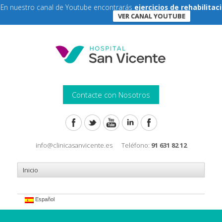
En nuestro canal de Youtube encontrarás
ejercicios de rehabilita
VER CANAL YOUTUBE
Contacte con Nosotros
info@clinicasanvicente.es
Teléfono:
91 631 82 12
Español