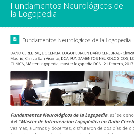
Fundamentos Neurológicos de
la Logopedia
Fundamentos Neurológicos de la Logopedia
DAÑO CEREBRAL
,
DOCENCIA
,
LOGOPEDIA EN DAÑO CEREBRAL
-
Clinic
Madrid
,
Clínica San Vicente
,
DCA
,
FUNDAMENTOS NEUROLOGICOS
,
L
CLINICA
,
Máster Logopedia
,
master logopedia DCA
-
21 febrero, 2017
Fundamentos Neurológicos de la Logopedia,
así se den
del
“Máster de Intervención Logopédica en Daño Cereb
vez más, alumnos y docentes, disfrutaron de dos días de di