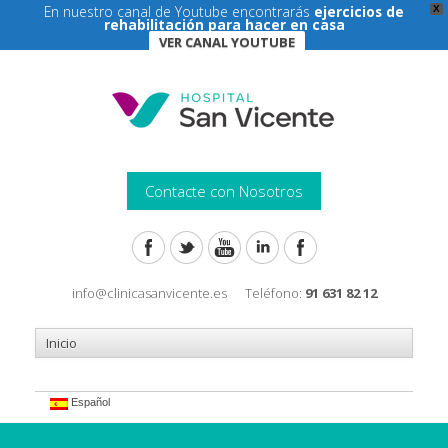
En nuestro canal de Youtube encontrarás
ejercicios de
X
rehabilitación para hacer en casa
VER CANAL YOUTUBE
Contacte con Nosotros
info@clinicasanvicente.es
Teléfono:
91 631 82 12
Español