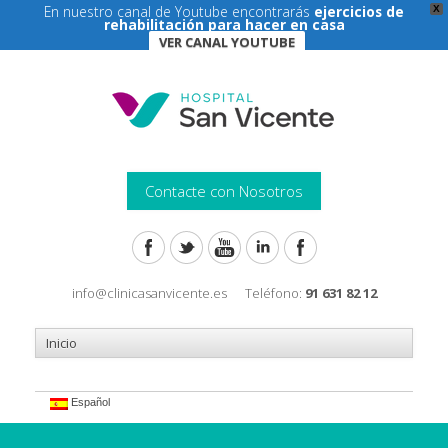
En nuestro canal de Youtube encontrarás
ejercicios de
X
rehabilitación para hacer en casa
VER CANAL YOUTUBE
Contacte con Nosotros
info@clinicasanvicente.es
Teléfono:
91 631 82 12
Español