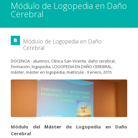
Módulo de Logopedia en Daño
Cerebral
Módulo de Logopedia en Daño
Cerebral
DOCENCIA
-
alumnos
,
Clínica San Vicente
,
daño cerebral
,
formación
,
logopedia
,
LOGOPEDIA EN DAÑO CEREBRAL
,
máster
,
máster en logopedia
,
matrícula
-
9 enero, 2015
Módulo del
Máster
de Logopedia en Daño
Cerebral