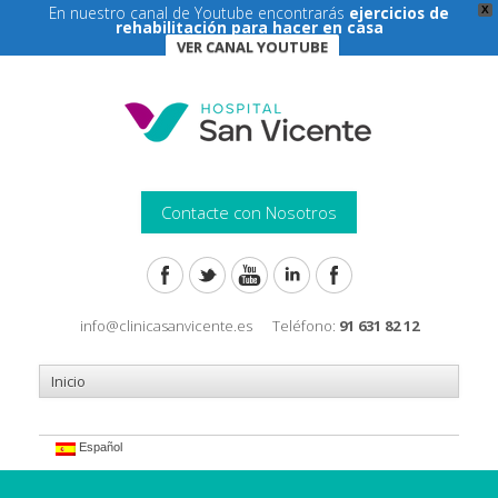
En nuestro canal de Youtube encontrarás
ejercicios de
X
rehabilitación para hacer en casa
VER CANAL YOUTUBE
Contacte con Nosotros
info@clinicasanvicente.es
Teléfono:
91 631 82 12
Español