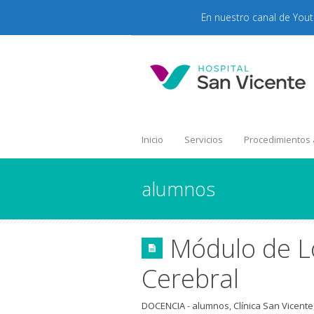
En nuestro canal de You
Inicio
Servicios
Procedimientos
alumnos
Módulo de L
Cerebral
DOCENCIA
-
alumnos
,
Clínica San Vicente