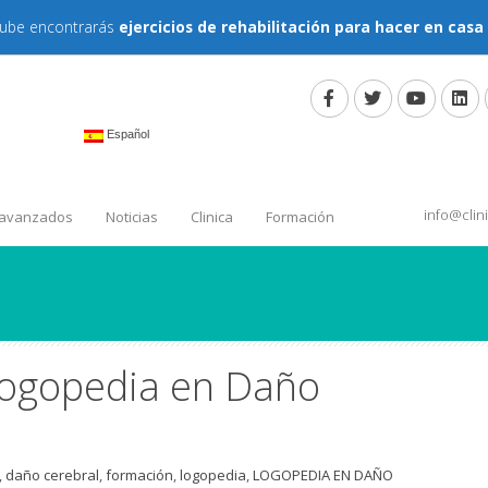
tube encontrarás
ejercicios de rehabilitación para hacer en casa
Español
info@cli
 avanzados
Noticias
Clinica
Formación
ogopedia en Daño
,
daño cerebral
,
formación
,
logopedia
,
LOGOPEDIA EN DAÑO