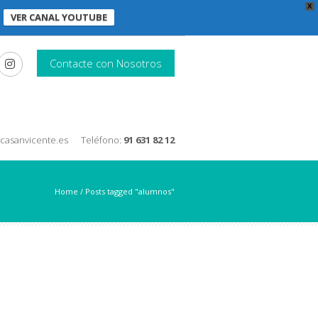
X
VER CANAL YOUTUBE
Contacte con Nosotros
nicasanvicente.es
Teléfono:
91 631 82 12
Home
/
Posts tagged "alumnos"