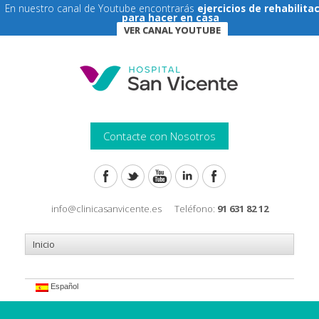
En nuestro canal de Youtube encontrarás
ejercicios de rehabilita
para hacer en casa
VER CANAL YOUTUBE
Contacte con Nosotros
info@clinicasanvicente.es
Teléfono:
91 631 82 12
Español