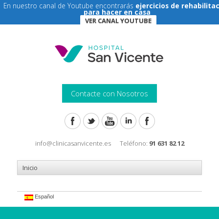
En nuestro canal de Youtube encontrarás
ejercicios de rehabilita
para hacer en casa
VER CANAL YOUTUBE
Contacte con Nosotros
info@clinicasanvicente.es
Teléfono:
91 631 82 12
Español