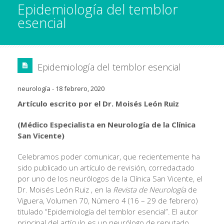
Epidemiología del temblor
esencial
Epidemiología del temblor esencial
neurología
-
18 febrero, 2020
Artículo escrito por el Dr. Moisés León Ruiz
(Médico Especialista en Neurología de la Clínica
San Vicente)
Celebramos poder comunicar, que recientemente ha
sido publicado un artículo de revisión, corredactado
por uno de los neurólogos de la Clínica San Vicente, el
Dr. Moisés León Ruiz , en la
Revista de Neurología
de
Viguera, Volumen 70, Número 4 (16 – 29 de febrero)
titulado “Epidemiología del temblor esencial”. El autor
principal del artículo es un neurólogo de reputado