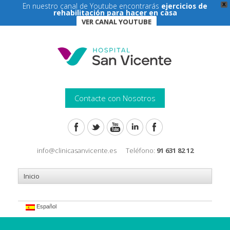
En nuestro canal de Youtube encontrarás
ejercicios de
X
rehabilitación para hacer en casa
VER CANAL YOUTUBE
Contacte con Nosotros
info@clinicasanvicente.es
Teléfono:
91 631 82 12
Español