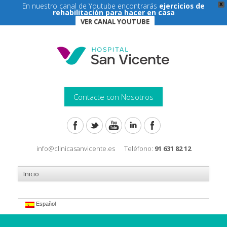
En nuestro canal de Youtube encontrarás
ejercicios de
X
rehabilitación para hacer en casa
VER CANAL YOUTUBE
Contacte con Nosotros
info@clinicasanvicente.es
Teléfono:
91 631 82 12
Español