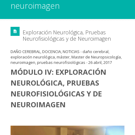
neuroimagen
Exploración Neurológica, Pruebas
Neurofisiológicas y de Neuroimagen
DAÑO CEREBRAL
,
DOCENCIA
,
NOTICIAS
-
daño cerebral
,
exploración neurológica
,
máster
,
Master de Neuropsicología
,
neuroimagen
,
pruebas neurofisiológicas
-
26 abril, 2017
MÓDULO IV:
EXPLORACIÓN
NEUROLÓGICA, PRUEBAS
NEUROFISIOLÓGICAS Y DE
NEUROIMAGEN