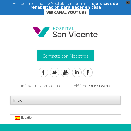
En nuestro canal de Youtube encontrarás
ejercicios de
X
rehabilitación para hacer en casa
VER CANAL YOUTUBE
Contacte con Nosotros
info@clinicasanvicente.es
Teléfono:
91 631 82 12
Español