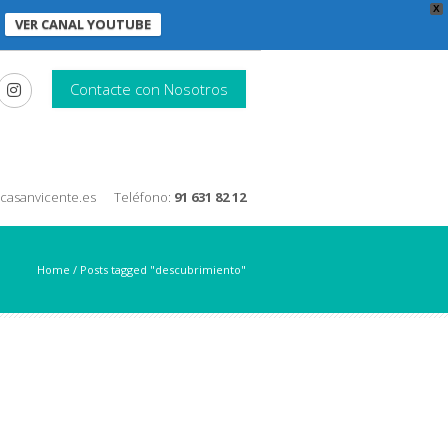
X
VER CANAL YOUTUBE
Contacte con Nosotros
nicasanvicente.es
Teléfono:
91 631 82 12
Home
/
Posts tagged "descubrimiento"