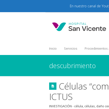
En nuestro canal de You
Inicio
Servicios
Procedimientos
descubrimiento
Células “com
ICTUS
INVESTIGACIÓN
-
célula
,
células
,
daño ce