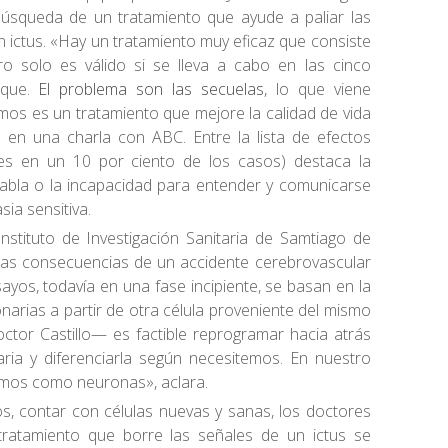
úsqueda de un tratamiento que ayude a paliar las
 ictus. «Hay un tratamiento muy eficaz que consiste
ro solo es válido si se lleva a cabo en las cinco
aque.
El problema son las secuelas
, lo que viene
os es un tratamiento que mejore la calidad de vida
lo en una charla con ABC. Entre la lista de efectos
les en un 10 por ciento de los casos) destaca la
l habla o la incapacidad para entender y comunicarse
ia sensitiva.
nstituto de Investigación Sanitaria de Samtiago de
 las consecuencias de un accidente cerebrovascular
ayos, todavía en una fase incipiente, se basan en la
onarias a partir de otra célula proveniente del mismo
ctor Castillo— es factible reprogramar hacia atrás
aria y diferenciarla según necesitemos. En nuestro
amos como neuronas», aclara.
os, contar con células nuevas y sanas, los doctores
ratamiento que borre las señales de un ictus se