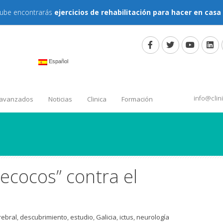
tube encontrarás
ejercicios de rehabilitación para hacer en casa
Español
info@cli
 avanzados
Noticias
Clinica
Formación
ecocos” contra el
rebral
,
descubrimiento
,
estudio
,
Galicia
,
ictus
,
neurología