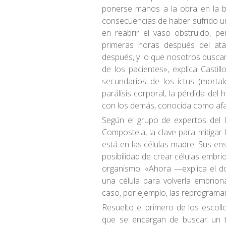
ponerse manos a la obra en la b
consecuencias de haber sufrido un
en reabrir el vaso obstruido, pe
primeras horas después del at
después, y lo que nosotros buscam
de los pacientes», explica Castil
secundarios de los ictus (morta
parálisis corporal, la pérdida de
con los demás, conocida como afas
Según el grupo de expertos del I
Compostela, la clave para mitigar
está en las células madre. Sus ens
posibilidad de crear células embri
organismo. «Ahora —explica el do
una célula para volverla embrion
caso, por ejemplo, las reprogram
Resuelto el primero de los escoll
que se encargan de buscar un t