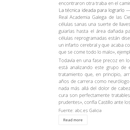
encontraron otra traba en el camin
La técnica ideada para lograrlo
—y
Real Academia Galega de las Cie
células sanas una suerte de llav
guiarlas hasta el área dañada p
células reprogramadas están diseñ
un infarto cerebral y que acaba
que se come todo lo malo», ejemplif
Todavía en una fase precoz en lo 
está analizando este grupo de 
tratamiento que, en principio, a
años de carrera como neurólogo
nada más allá del dolor de cabe
cura son perfectamente tratable
prudentes», confía Castillo ante l
Fuente: abc.es Galicia
Read more