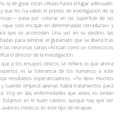
o, la de guiar estas células hasta el lugar adecuado.
 que les ha valido el premio de investigación de la
ncias— pasa por colocar en las superficie de las
es «que solo encajan en determinadas cerraduras» y
ara que se acomoden. Una vez en su destino, las
adas para eliminar el glutamato que se libera tras
 con las neuronas sanas.«Actúan como un comecocos
ica el director de la investigación.
que a los ensayos clínicos se refiere, lo que ahora
expertos es la tolerancia de los humanos a este
rroja resultados esperanzadores. «Yo llevo muchos
 y cuando empecé apenas había tratamientos para
za. Hoy en día, enfermedades que antes no tenían
s. Estamos en el buen camino, aunque hay que ser
os avances médicos en este tipo de terapias.