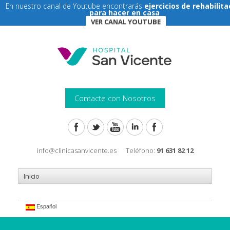
En nuestro canal de Youtube encontrarás
ejercicios de rehabilita
para hacer en casa
VER CANAL YOUTUBE
Contacte con Nosotros
info@clinicasanvicente.es
Teléfono:
91 631 82 12
Español