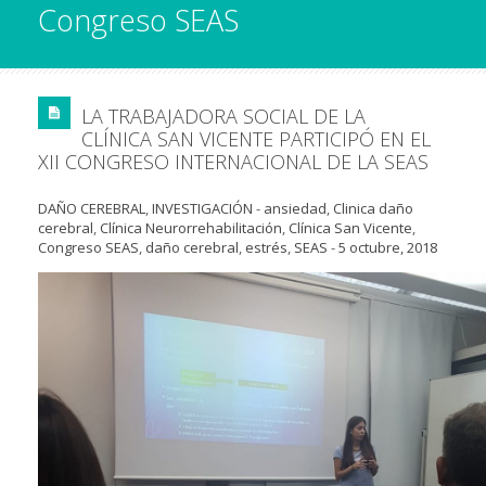
Congreso SEAS
LA TRABAJADORA SOCIAL DE LA
CLÍNICA SAN VICENTE PARTICIPÓ EN EL
XII CONGRESO INTERNACIONAL DE LA SEAS
DAÑO CEREBRAL
,
INVESTIGACIÓN
-
ansiedad
,
Clinica daño
cerebral
,
Clínica Neurorrehabilitación
,
Clínica San Vicente
,
Congreso SEAS
,
daño cerebral
,
estrés
,
SEAS
-
5 octubre, 2018