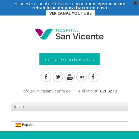
En nuestro canal de Youtube encontrarás
ejercicios de
X
rehabilitación para hacer en casa
VER CANAL YOUTUBE
Contacte con Nosotros
info@clinicasanvicente.es
Teléfono:
91 631 82 12
Español