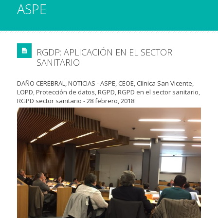
ASPE
RGDP: APLICACIÓN EN EL SECTOR
SANITARIO
DAÑO CEREBRAL
,
NOTICIAS
-
ASPE
,
CEOE
,
Clínica San Vicente
,
LOPD
,
Protección de datos
,
RGPD
,
RGPD en el sector sanitario
,
RGPD sector sanitario
-
28 febrero, 2018