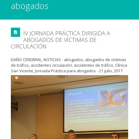
abogados
IV JORNADA PRÁCTICA DIRIGIDA A
ABOGADOS DE VÍCTIMAS DE
CIRCULACIÓN
DAÑO CEREBRAL
,
NOTICIAS
-
abogados
,
abogados de víctimas
de tráfico
,
accidentes circulación
,
accidentes de tráfico
,
Clínica
San Vicente
,
Jornada Práctica para abogados
-
21 julio, 2017