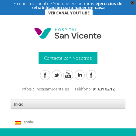
En nuestro canal de Youtube encontrarás
ejercicios de
X
rehabilitación para hacer en casa
VER CANAL YOUTUBE
Contacte con Nosotros
info@clinicasanvicente.es
Teléfono:
91 631 82 12
Español