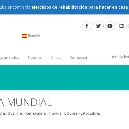
tube encontrarás
ejercicios de rehabilitación para hacer en casa
Español
info@cli
 avanzados
Noticias
Clinica
Formación
ÍA MUNDIAL
día
,
ictus
,
ine
,
internacional
,
mundial
,
octubre
-
29 octubre,