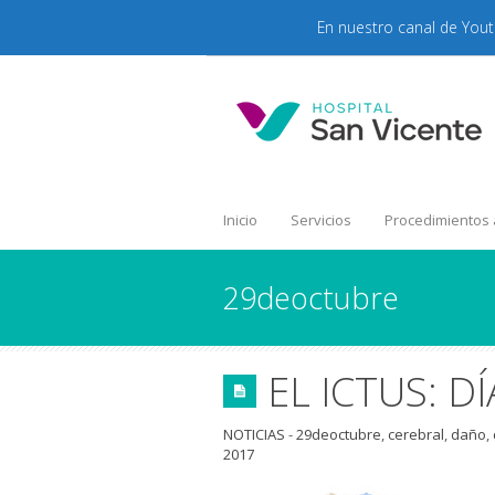
En nuestro canal de You
Inicio
Servicios
Procedimientos
29deoctubre
EL ICTUS: D
NOTICIAS
-
29deoctubre
,
cerebral
,
daño
,
2017