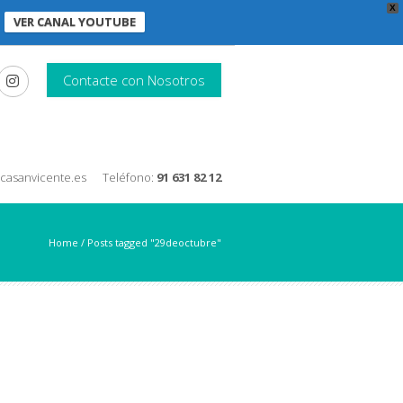
X
VER CANAL YOUTUBE
Contacte con Nosotros
nicasanvicente.es
Teléfono:
91 631 82 12
Home
/
Posts tagged "29deoctubre"