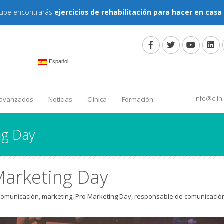
tube encontrarás
ejercicios de rehabilitación para hacer en casa
Español
info@cli
 avanzados
Noticias
Clinica
Formación
ng Day
Marketing Day
comunicación
,
marketing
,
Pro Marketing Day
,
responsable de comunicació