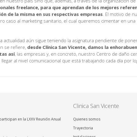
n nuestro país sino que, además, a través de la organización de
ionales freelance, para que aprendan de los mejores referen
ción de la misma en sus respectivas empresas
. El motivo de n
ro caso al marketing sanitario, el cual queremos cimentar en una b
a actualidad aún sigue teniendo la asignatura pendiente de poners
n se refiere,
desde Clínica San Vicente, damos la enhorabuen
tas así
, las empresas y, en concreto, nuestro Centro de daño cere
legar al nivel comunicacional que está trabajando cada día por lo
Clinica San Vicente
articipan en la LXXV Reunión Anual
Quienes somos
Trayectoria
Instalaciones