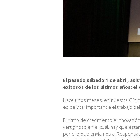
El pasado sábado 1 de abril, as
exitosos de los últimos años: el
Hace unos meses, en nuestra Clíni
es de vital importancia el trabajo 
El ritmo de crecimiento e innovación
vertiginoso en el cual, hay que est
por ello que enviamos al Responsabl