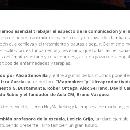
deramos esencial trabajar el aspecto de la comunicación y el
ho de poder transmitir de manera real y efectiva a los familiare
uación que conlleva y el tratamiento y pautas a seguir. Del mismo
habilitación, es fundamental y necesario, que todas las persona
 del ámbito sanitario ya que, por desgracia, no gozan de la popu
s tipos de enfermedades y terapias.
o por Alicia Senovilla
y, entre algunos de los muchos ponentes 
 Isra García
(autor del libro
“Mapmakers”y “Ultraproductivid
esto G. Bustamante, Rober Ortega, Alex Serrano, David Cam
do Rubio y el fundador de Aula CM, Bruno Vázquez
.
exitoso evento, fueron HoyMarketing y la empresa de marketing 
bién profesora de la escuela, Leticia Grijo,
un claro ejemplo 
estupendo presente , sino también un gran futuro.