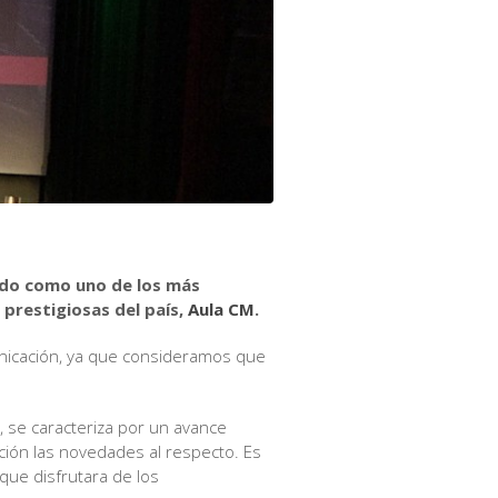
rado como uno de los más
 prestigiosas del país,
Aula CM
.
nicación, ya que consideramos que
r, se caracteriza por un avance
ción las novedades al respecto. Es
que disfrutara de los