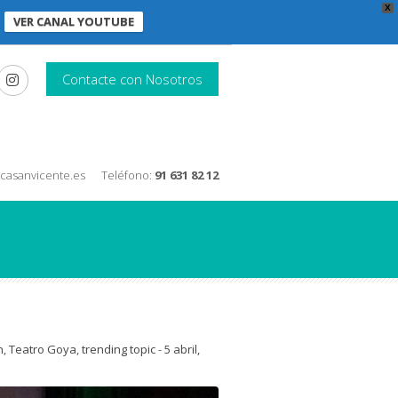
X
VER CANAL YOUTUBE
Contacte con Nosotros
nicasanvicente.es
Teléfono:
91 631 82 12
n
,
Teatro Goya
,
trending topic
-
5 abril,