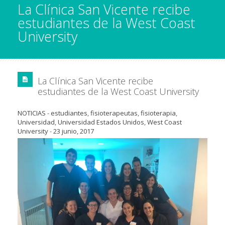
La Clínica San Vicente recibe
estudiantes de la West Coast
University
La Clínica San Vicente recibe
estudiantes de la West Coast University
NOTICIAS
-
estudiantes
,
fisioterapeutas
,
fisioterapia
,
Universidad
,
Universidad Estados Unidos
,
West Coast
University
-
23 junio, 2017