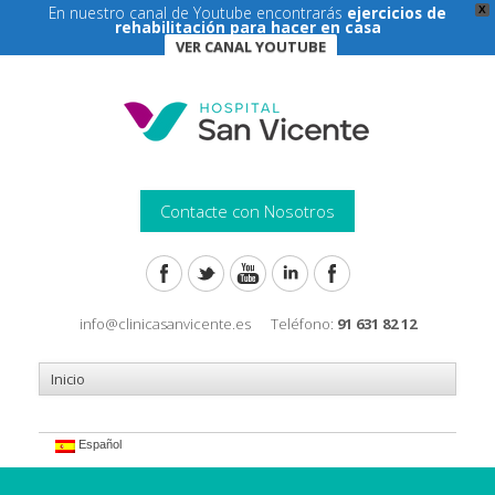
En nuestro canal de Youtube encontrarás
ejercicios de
X
rehabilitación para hacer en casa
VER CANAL YOUTUBE
Contacte con Nosotros
info@clinicasanvicente.es
Teléfono:
91 631 82 12
Español