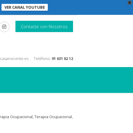
X
VER CANAL YOUTUBE
Contacte con Nosotros
nicasanvicente.es
Teléfono:
91 631 82 12
rapia Ocupacional
,
Terapia Ocupacional
,