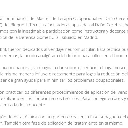
la continuación del Máster de Terapia Ocupacional en Daño Cerebr
del Bloque II: Técnicas facilitadoras aplicadas al Daño Cerebral A
amos con la inestimable participación como instructora y docente
ital de la Defensa Gómez Ulla , situado en Madrid.
bril, fueron dedicados al vendaje neuromuscular. Esta técnica bus
n edemas, la acción analgésica del dolor o para influir en el tono 
apia ocupacional, va dirigida a dar soporte, reducir la fatiga muscu
e la misma manera influye directamente para logra la reducción de
 ser de gran ayuda para minimizar los problemas ocupacionales.
 practicar los diferentes procedimientos de aplicación del venda
o explicado en los conocimientos teóricos. Para corregir errores 
a mirada de la docente.
ción de esta técnica con un paciente real en la fase subaguda del
n. También otra fase de aplicación del tratamiento en sí mismo.