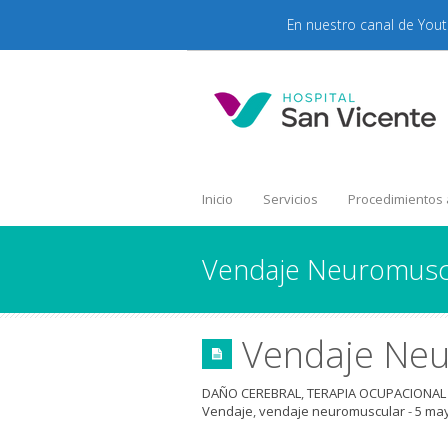
En nuestro canal de You
Inicio
Servicios
Procedimientos
Vendaje Neuromusc
Vendaje Neu
DAÑO CEREBRAL
,
TERAPIA OCUPACIONAL
Vendaje
,
vendaje neuromuscular
-
5 may