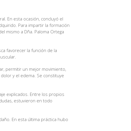
al. En esta ocasión, concluyó el
dquirido. Para impartir la formación
 del mismo a Dña. Paloma Ortega
ca favorecer la función de la
muscular.
lar, permitir un mejor movimiento,
l dolor y el edema. Se constituye
je explicados. Entre los propios
y dudas, estuvieron en todo
 daño. En esta última práctica hubo