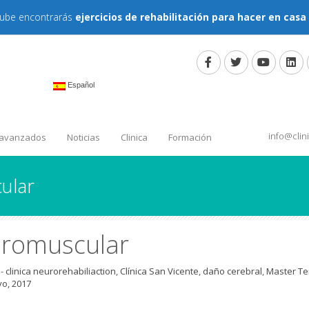
tube encontrarás
ejercicios de rehabilitación para hacer en casa
Español
info@cli
 avanzados
Noticias
Clinica
Formación
ular
romuscular
-
clinica neurorehabiliaction
,
Clínica San Vicente
,
daño cerebral
,
Master Te
o, 2017