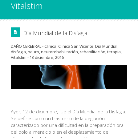
Vitalstim
Día Mundial de la Disfagia
DAÑO CEREBRAL
-
Clínica
,
Clínica San Vicente
,
Día Mundial
,
disfagia
,
neuro
,
neurorehabilitación
,
rehabilitación
,
terapia
,
Vitalstim
-
13 diciembre, 2016
Ayer, 12 de diciembre, fue el Día Mundial de la Disfagia.
Se define como un trastorno de la deglución
caracterizado por una dificultad en la preparación oral
del bolo alimenticio o en el desplazamiento del