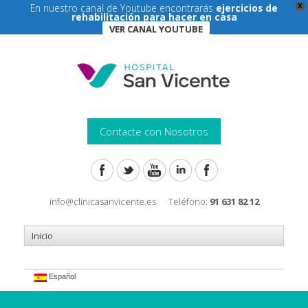
En nuestro canal de Youtube encontrarás
ejercicios de
X
rehabilitación para hacer en casa
VER CANAL YOUTUBE
Contacte con Nosotros
info@clinicasanvicente.es
Teléfono:
91 631 82 12
Español