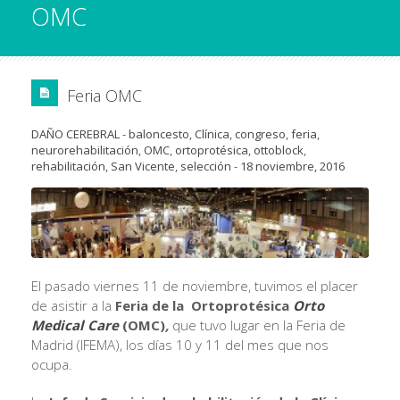
OMC
Feria OMC
DAÑO CEREBRAL
-
baloncesto
,
Clínica
,
congreso
,
feria
,
neurorehabilitación
,
OMC
,
ortoprotésica
,
ottoblock
,
rehabilitación
,
San Vicente
,
selección
-
18 noviembre, 2016
El pasado viernes 11 de noviembre, tuvimos el placer
de asistir a la
Feria de la Ortoprotésica
Orto
Medical Care
(OMC)
,
que tuvo lugar en la Feria de
Madrid (IFEMA), los días 10 y 11 del mes que nos
ocupa.