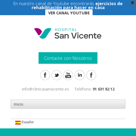
En nuestro canal de Youtube encontrarás
ejercicios de
X
rehabilitación para hacer en casa
VER CANAL YOUTUBE
Contacte con Nosotros
info@clinicasanvicente.es
Teléfono:
91 631 82 12
Español