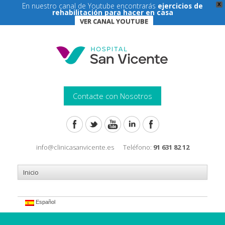
En nuestro canal de Youtube encontrarás
ejercicios de
X
rehabilitación para hacer en casa
VER CANAL YOUTUBE
Contacte con Nosotros
info@clinicasanvicente.es
Teléfono:
91 631 82 12
Español