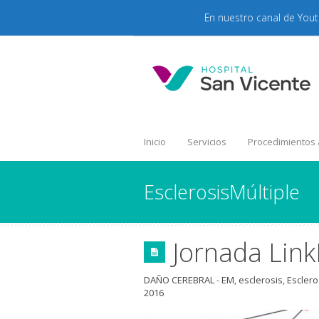
En nuestro canal de You
Inicio
Servicios
Procedimientos
EsclerosisMúltiple
Jornada Lin
DAÑO CEREBRAL
-
EM
,
esclerosis
,
Esclero
2016