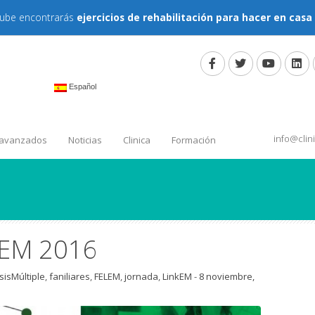
tube encontrarás
ejercicios de rehabilitación para hacer en casa
Español
info@cli
 avanzados
Noticias
Clinica
Formación
kEM 2016
sisMúltiple
,
faniliares
,
FELEM
,
jornada
,
LinkEM
-
8 noviembre,