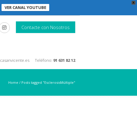
X
VER CANAL YOUTUBE
Contacte con Nosotros
nicasanvicente.es
Teléfono:
91 631 82 12
Home
/
Posts tagged "EsclerosisMúltiple"