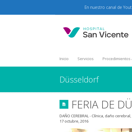
En nuestro canal de You
Inicio
Servicios
Procedimientos
Düsseldorf
FERIA DE D
DAÑO CEREBRAL
-
Clínica
,
daño cerebral
,
17 octubre, 2016