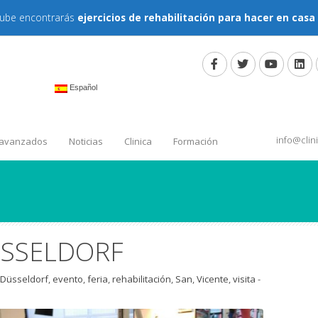
tube encontrarás
ejercicios de rehabilitación para hacer en casa
Español
info@cli
 avanzados
Noticias
Clinica
Formación
ÜSSELDORF
Düsseldorf
,
evento
,
feria
,
rehabilitación
,
San
,
Vicente
,
visita
-