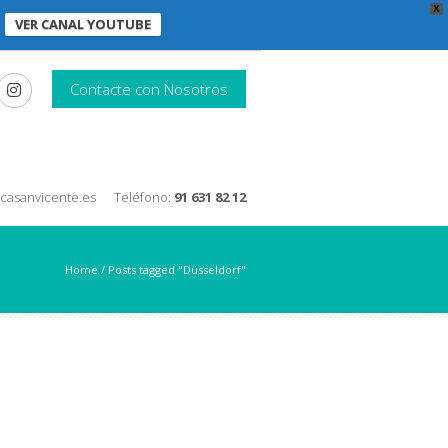
X
VER CANAL YOUTUBE
Contacte con Nosotros
nicasanvicente.es
Teléfono:
91 631 82 12
Home
/
Posts tagged "Düsseldorf"