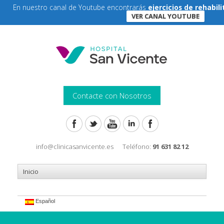
En nuestro canal de Youtube encontrarás
ejercicios de rehabil
VER CANAL YOUTUBE
Contacte con Nosotros
info@clinicasanvicente.es
Teléfono:
91 631 82 12
Español