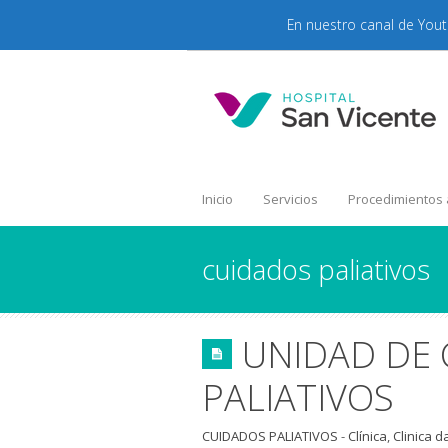
En nuestro canal de You
Inicio
Servicios
Procedimientos
cuidados paliativos
UNIDAD DE
PALIATIVOS
CUIDADOS PALIATIVOS
-
Clínica
,
Clinica d