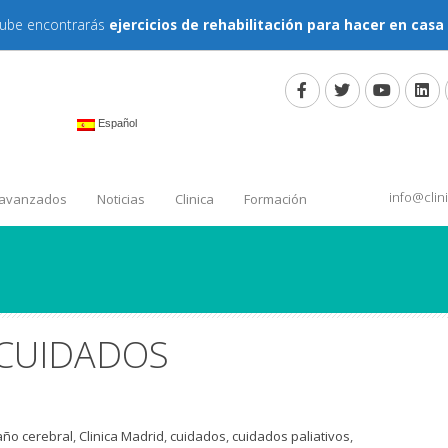
tube encontrarás
ejercicios de rehabilitación para hacer en casa
Español
info@cli
 avanzados
Noticias
Clinica
Formación
 CUIDADOS
año cerebral
,
Clinica Madrid
,
cuidados
,
cuidados paliativos
,