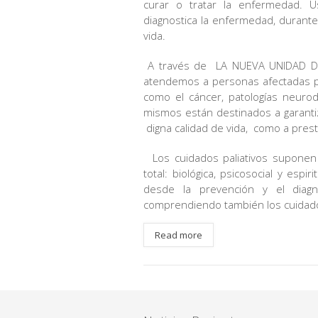
curar o tratar la enfermedad. U
diagnostica la enfermedad, durante t
vida.
A través de LA NUEVA UNIDAD DE
atendemos a personas afectadas p
como el cáncer, patologías neurode
mismos están destinados a garantiza
digna calidad de vida, como a presta
Los cuidados paliativos suponen l
total: biológica, psicosocial y esp
desde la prevención y el diag
comprendiendo también los cuidados 
Read more