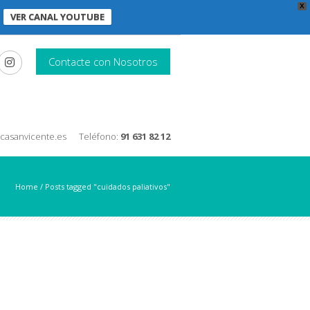
X
VER CANAL YOUTUBE
Contacte con Nosotros
nicasanvicente.es
Teléfono:
91 631 82 12
Home
/
Posts tagged "cuidados paliativos"