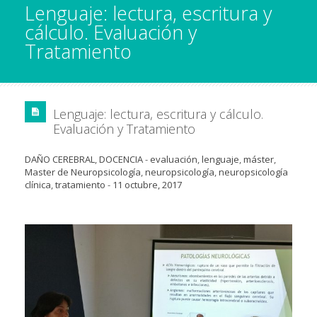
Lenguaje: lectura, escritura y
cálculo. Evaluación y
Tratamiento
Lenguaje: lectura, escritura y cálculo.
Evaluación y Tratamiento
DAÑO CEREBRAL
,
DOCENCIA
-
evaluación
,
lenguaje
,
máster
,
Master de Neuropsicología
,
neuropsicología
,
neuropsicología
clínica
,
tratamiento
-
11 octubre, 2017