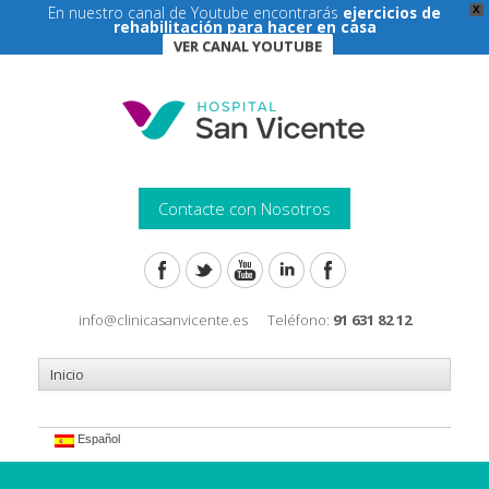
En nuestro canal de Youtube encontrarás
ejercicios de
X
rehabilitación para hacer en casa
VER CANAL YOUTUBE
Contacte con Nosotros
info@clinicasanvicente.es
Teléfono:
91 631 82 12
Español