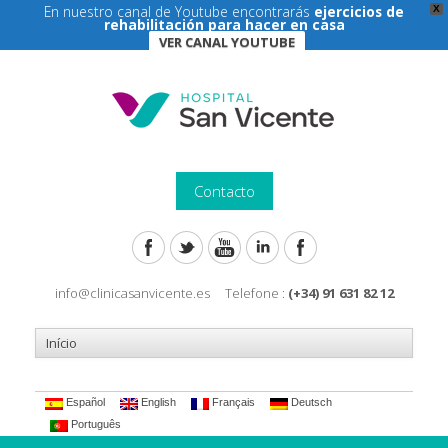
En nuestro canal de Youtube encontrarás
ejercicios de
X
rehabilitación para hacer en casa
VER CANAL YOUTUBE
Contacto
info@clinicasanvicente.es Telefone :
(+34) 91 631 82 12
Español
English
Français
Deutsch
Português