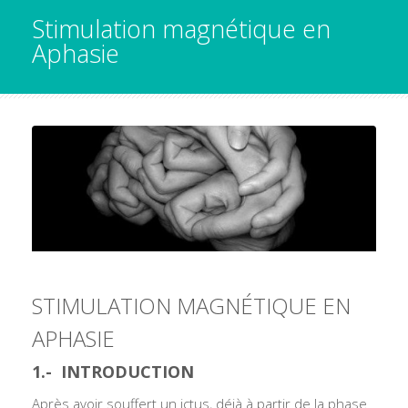
Stimulation magnétique en
Aphasie
STIMULATION MAGNÉTIQUE EN
APHASIE
1.- INTRODUCTION
Après avoir souffert un ictus, déjà à partir de la phase