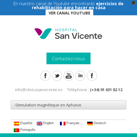
En nuestro canal de Youtube encontrarás
ejercicios de
X
rehabilitación para hacer en casa
VER CANAL YOUTUBE
Contactez-nous
info@clinicasanvicente.es Téléphone :
(+34) 91 631 82 12
Español
English
Français
Deutsch
Português