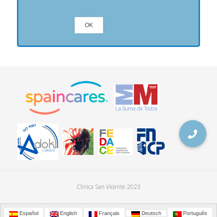
Clinica San Vicente 2023
Español
English
Français
Deutsch
Português