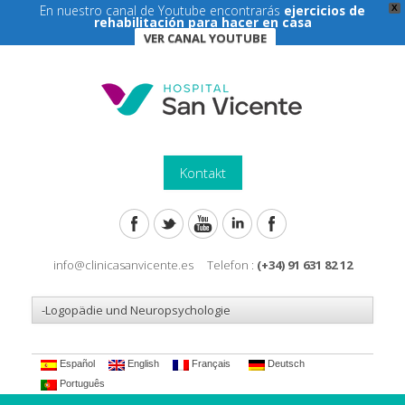
En nuestro canal de Youtube encontrarás
ejercicios de
X
rehabilitación para hacer en casa
VER CANAL YOUTUBE
Kontakt
info@clinicasanvicente.es Telefon :
(+34) 91 631 82 12
Español
English
Français
Deutsch
Português